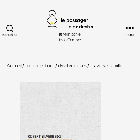
Le
Mon panier
rechercher
menu
Passager
Mon Compte
Clandestin
Accueil
/
nos collections
/
dyschroniques
/ Traverser la ville