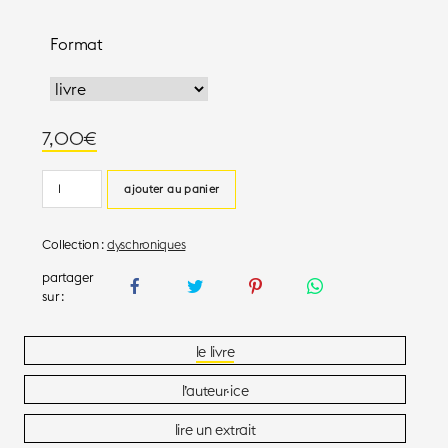
Format
7,00
€
quantité
ajouter au panier
de
Traverser
Collection :
dyschroniques
la
ville
le livre
l’auteur·ice
lire un extrait