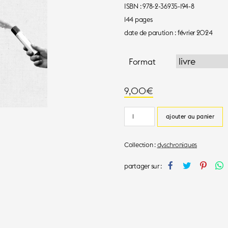
ISBN : 978-2-36935-194-8
144 pages
date de parution : février 2024
Format
9,00
€
quantité
ajouter au panier
de
Les
Collection :
dyschroniques
gaspilleurs