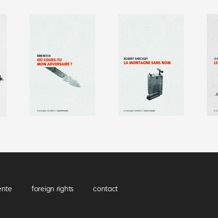
ente
foreign rights
contact