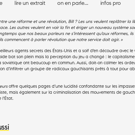
ce
lire un extrait
on en parle…
infos pro
ntre une réforme et une révolution, Bill ? Les uns veulent replâtrer la l
icace. Les autres veulent en voir la fin et ériger un nouveau système s
ongtemps que nos beaux parleurs ne s’intéressent qu’aux réformes, ils
ls commencent à parler révolution que notre service doit agir. »
 meilleurs agents secrets des États-Unis et a soif d’en découdre avec 
ide bat son plein mais la perception du jeu a changé : le capitalisme
la soviétique ont beaucoup en commun. Aussi, doit-on calmer les ard
sion d’infiltrer un groupe de radicaux gauchisants prêts à tout pour a
leurs
offre quelques pages d’une lucidité confondante sur les impasse
iste, mais également sur la criminalisation des mouvements de gauche
 l’État.
ssi