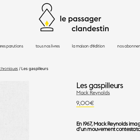
Le
Passager
ères parutions
tous nos livres
la maison d’édition
nos abonne
Clandestin
chroniques
/ Les gaspilleurs
Les gaspilleurs
Mack Reynolds
9,00
€
En 1967, Mack Reynolds imag
d’un mouvement contestatai