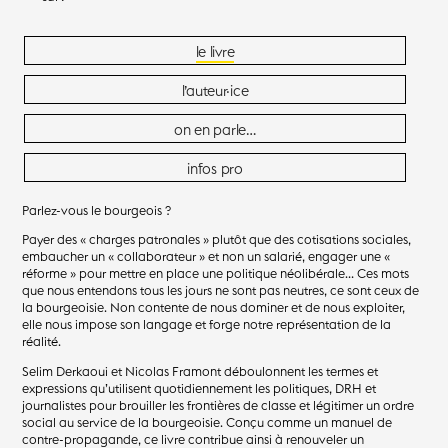
mots
le livre
l’auteur·ice
on en parle…
infos pro
Parlez-vous le bourgeois ?
Payer des « charges patronales » plutôt que des cotisations sociales,
embaucher un « collaborateur » et non un salarié, engager une «
réforme » pour mettre en place une politique néolibérale… Ces mots
que nous entendons tous les jours ne sont pas neutres, ce sont ceux de
la bourgeoisie. Non contente de nous dominer et de nous exploiter,
elle nous impose son langage et forge notre représentation de la
réalité.
Selim Derkaoui et Nicolas Framont déboulonnent les termes et
expressions qu’utilisent quotidiennement les politiques, DRH et
journalistes pour brouiller les frontières de classe et légitimer un ordre
social au service de la bourgeoisie. Conçu comme un manuel de
contre-propagande, ce livre contribue ainsi à renouveler un