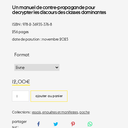
Un manuel de contre-propagande pour
décrypter les discours des classes dominantes
ISBN : 978-2-36935-376-8
256 pages
date de parution : novembre 2023
Format
12,00
€
quantité
ajouter au panier
de
La
Collections :
essais, enquêtes et manifestes
,
poche
guerre
des