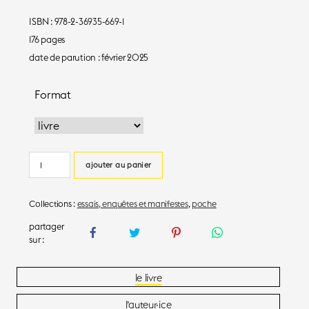
ISBN : 978-2-36935-669-1
176 pages
date de parution : février 2025
Format
quantité
ajouter au panier
de
Rendre
Collections :
essais, enquêtes et manifestes
,
poche
les
coups
le livre
l’auteur·ice