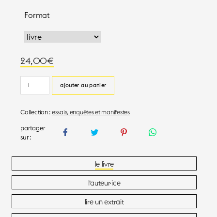
Format
24,00
€
quantité
ajouter au panier
de
Tout
Collection :
essais, enquêtes et manifestes
reste
à
jouer
le livre
l’auteur·ice
lire un extrait