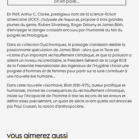
on en parle…
En 1969, Arthur C. Clarke, prestigieux nom de la science-fiction
américaine (
2001 : l’odyssée de l’espace
), propose à trois grandes
plumes du genre, Robert Silverberg, Roger Zelazny et James Blish,
d’envisager le danger croissant encouru par l’humanité du fait du
progrès technologique.
Dans sa collection Dyschroniques, le passager clandestin réédite la
passionnante spéculation de James Blish : alors que la Terre est
victime d’un important réchauffement climatique, et que la pollution a
atteint un niveau incontrôlable, le Président Général de la Loge 802
de la Fraternité Internationale des Ingénieurs de l’Hygiène choisit une
poignée d’hommes et de femmes pour partir sur la lune contribuer à
une nouvelle ère humaine…
Dans cette nouvelle visionnaire, Blish (1921-1975), auteur prolifique et
humaniste, montre les conséquences du réchauffement climatique,
insiste sur l’incapacité de l’homme à tirer les leçons de ses erreurs et
définit assez précisément, un quart de siècle avant qu’elle soit énoncée
par Paul Crutzen, la notion d’anthropocène.
vous aimerez aussi