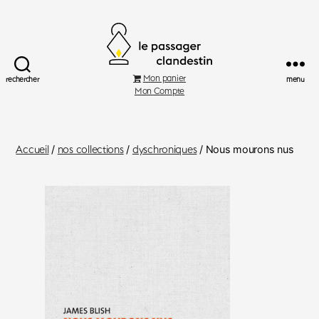
Le
Mon panier
rechercher
menu
Passager
Mon Compte
Clandestin
Accueil
/
nos collections
/
dyschroniques
/ Nous mourons nus