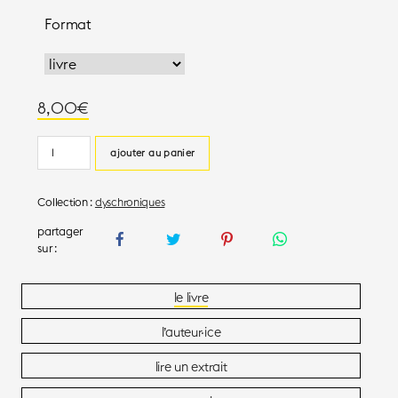
Format
8,00
€
quantité
ajouter au panier
de
Nous
Collection :
dyschroniques
mourons
nus
le livre
l’auteur·ice
lire un extrait