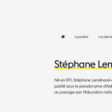
l
à paraître
nos derni
e
p
a
s
s
a
Stéphane Le
g
e
r
c
l
Né en 1971, Stéphane Leménorel e
a
n
publié sous le pseudonyme d’Adri
d
un passage par l’éducation nationa
e
s
t
i
n