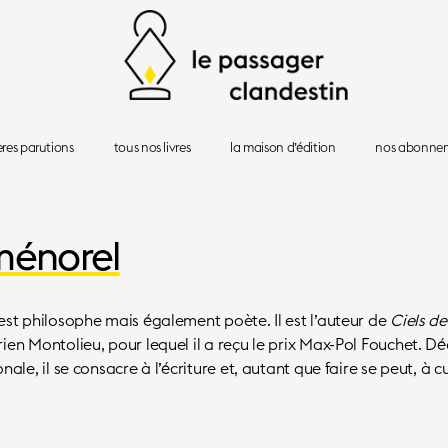
Le
Passager
ères parutions
tous nos livres
la maison d’édition
nos abonne
Clandestin
ménorel
st philosophe mais également poète. Il est l’auteur de
Ciels de
en Montolieu, pour lequel il a reçu le prix Max-Pol Fouchet. Dé
le, il se consacre à l’écriture et, autant que faire se peut, à cul